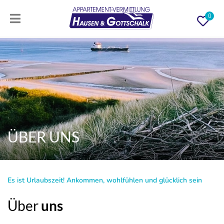
0
ÜBER UNS
Es ist Urlaubszeit! Ankommen, wohlfühlen und glücklich sein
Über
uns