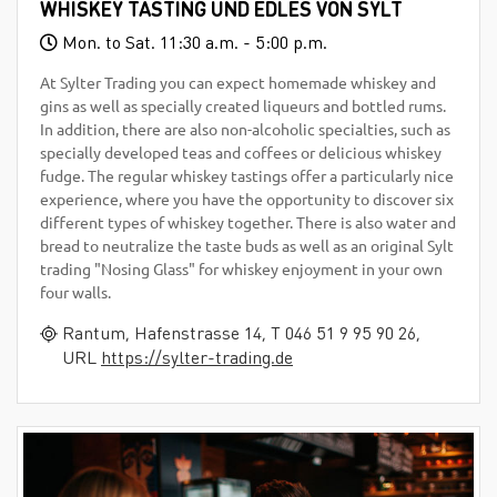
WHISKEY TASTING UND EDLES VON SYLT
Mon. to Sat. 11:30 a.m. - 5:00 p.m.
At Sylter Trading you can expect homemade whiskey and
gins as well as specially created liqueurs and bottled rums.
In addition, there are also non-alcoholic specialties, such as
specially developed teas and coffees or delicious whiskey
fudge. The regular whiskey tastings offer a particularly nice
experience, where you have the opportunity to discover six
different types of whiskey together. There is also water and
bread to neutralize the taste buds as well as an original Sylt
trading "Nosing Glass" for whiskey enjoyment in your own
four walls.
Rantum, Hafenstrasse 14, T 046 51 9 95 90 26,
URL
https://sylter-trading.de