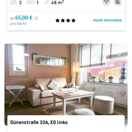
2
2
1
48 m
65,00 €
ab
MEHR ERFAHREN
pro Nacht
Dünenstraße 33A, EG links