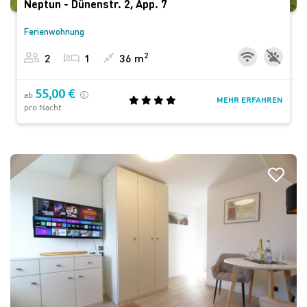
Neptun - Dünenstr. 2, App. 7
Ferienwohnung
2
2
1
36 m
55,00 €
ab
MEHR ERFAHREN
pro Nacht